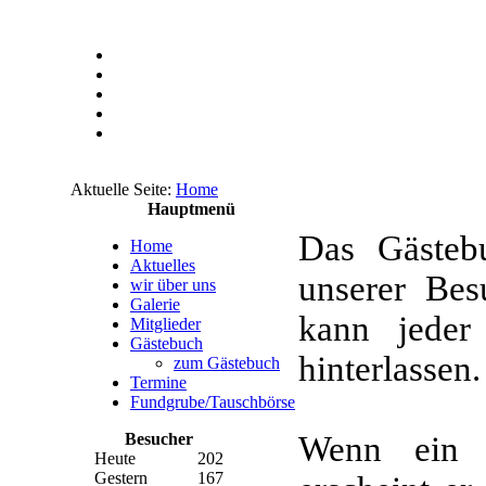
Aktuelle Seite:
Home
Hauptmenü
Das Gästeb
Home
Aktuelles
unserer Bes
wir über uns
Galerie
kann jeder
Mitglieder
Gästebuch
hinterlassen.
zum Gästebuch
Termine
Fundgrube/Tauschbörse
Besucher
Wenn ein n
Heute
202
Gestern
167