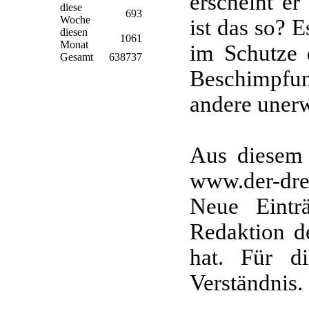
erscheint er
diese
693
Woche
ist das so? E
diesen
1061
Monat
im Schutze 
Gesamt
638737
Beschimpfun
andere uner
Aus diesem
www.der-dre
Neue Eintr
Redaktion d
hat. Für d
Verständnis.