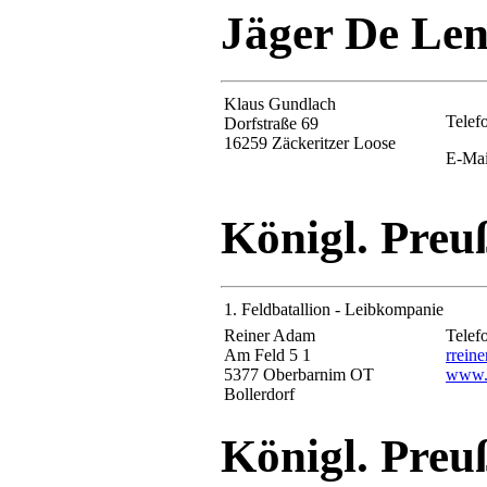
Jäger De Len
Klaus Gundlach
Telef
Dorfstraße 69
16259 Zäckeritzer Loose
E-Mai
Königl. Preuß
1. Feldbatallion - Leibkompanie
Reiner Adam
Telef
Am Feld 5 1
rrein
5377 Oberbarnim OT
www.b
Bollerdorf
Königl. Preu