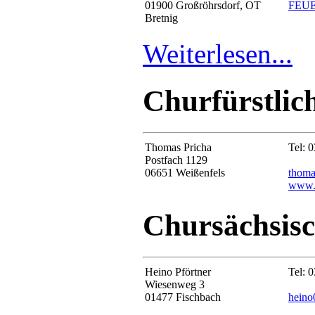
01900 Großröhrsdorf, OT
FEUE
Bretnig
Weiterlesen...
Churfürstlic
Thomas Pricha
Tel: 
Postfach 1129
06651 Weißenfels
thoma
www.r
Chursächsisc
Heino Pförtner
Tel: 
Wiesenweg 3
01477 Fischbach
heino