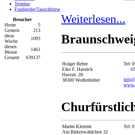
Termine
Fundgrube/Tauschbörse
Weiterlesen...
Besucher
Heute
5
Gestern
213
Braunschweig
diese
1093
Woche
diesen
1461
Monat
Gesamt
639137
Holger Behre
Tel: 
Eike F. Harstick
0533
Harzstr. 28
info@
38300 Wolfenbüttel
www.b
Churfürstlic
Martin Klemmt
Tel: 
Am Birkenwäldchen 32