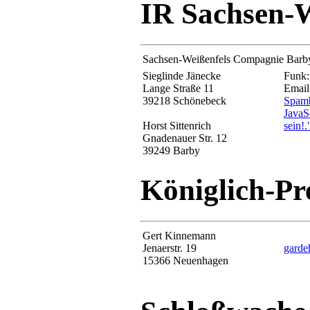
IR Sachsen-
Sachsen-Weißenfels Compagnie Barb
Sieglinde Jänecke
Funk:
Lange Straße 11
Email
39218 Schönebeck
Spamb
JavaSc
Horst Sittenrich
sein!
.
Gnadenauer Str. 12
39249 Barby
Königlich-Pr
Gert Kinnemann
Jenaerstr. 19
gard
15366 Neuenhagen