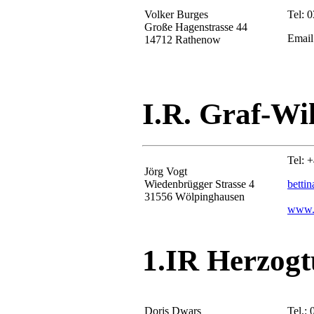
Volker Burges
Tel: 
Große Hagenstrasse 44
Email
14712 Rathenow
I.R. Graf-W
Tel: 
Jörg Vogt
Wiedenbrügger Strasse 4
betti
31556 Wölpinghausen
www.i
1.IR Herzogt
Doris Dwars
Tel.: