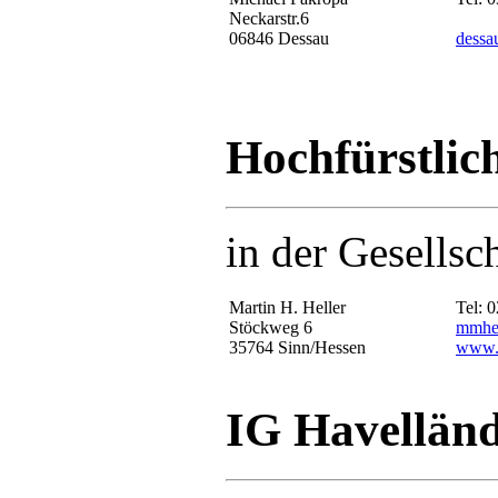
Neckarstr.6
06846 Dessau
dessa
Hochfürstlic
in der Gesellsc
Martin H. Heller
Tel: 
Stöckweg 6
mmhel
35764 Sinn/Hessen
www.h
IG Havelländ