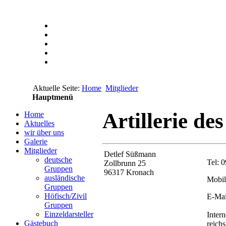
Aktuelle Seite:
Home
Mitglieder
Hauptmenü
Artillerie de
Home
Aktuelles
wir über uns
Galerie
Mitglieder
Detlef Süßmann
deutsche
Tel: 
Zollbrunn 25
Gruppen
96317 Kronach
ausländische
Mobil
Gruppen
Höfisch/Zivil
E-Mai
Gruppen
Einzeldarsteller
Intern
Gästebuch
reichs