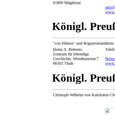
01809 Müglitztal
info@
www.s
Königl. Preu
"von Hülsen" und Regimentsartillerie 
Heinz A. Behrens
Telef
Zentrum für lebendige
Geschichte, Wendhusenstr.7
Hein
06502 Thale
www.n
Königl. Preu
Christoph Wilhelm von Kalckstein Che