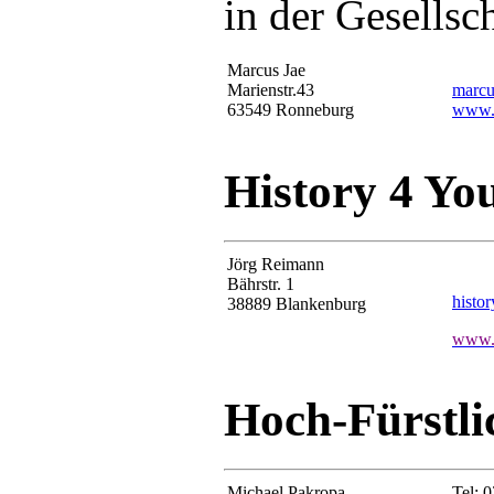
in der Gesellsc
Marcus Jae
Marienstr.43
marcu
63549 Ronneburg
www.h
History 4 You
Jörg Reimann
Bährstr. 1
histo
38889 Blankenburg
www.h
Hoch-Fürstli
Michael Pakropa
Tel: 