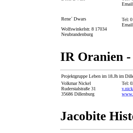
Email
Rene´ Dwars
Tel: 
Email
Wolfswinkelstr. 8 17034
Neubrandenburg
IR Oranien -
Projektgruppe Leben im 18.Jh im Dil
Volkmar Nickel
Tel: 
Ruderstalstraße 31
v.nic
35686 Dillenburg
www.s
Jacobite His