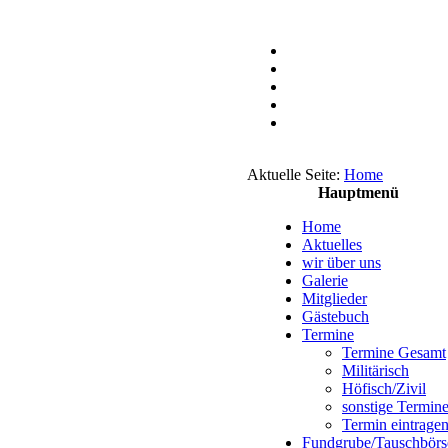
Aktuelle Seite:
Home
Hauptmenü
Home
Aktuelles
wir über uns
Galerie
Mitglieder
Gästebuch
Termine
Termine Gesamt
Militärisch
Höfisch/Zivil
sonstige Termin
Termin eintrage
Fundgrube/Tauschbörs