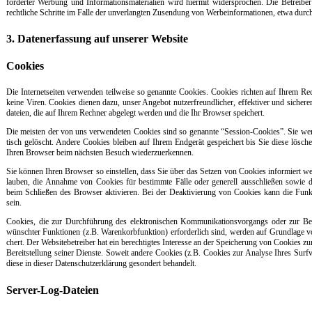
for­der­ter Wer­bung und In­for­ma­ti­ons­ma­te­ria­li­en wird hier­mit wi­der­spro­chen. Die Be­t­rei­be
recht­li­che Schrit­te im Fal­le der un­ver­lang­ten Zu­sen­dung von Wer­bein­for­ma­tio­nen, et­wa d
3. Da­ten­er­fas­sung auf un­se­rer Web­si­te
Coo­kies
Die In­ter­net­sei­ten ver­wen­den teil­wei­se so ge­nann­te Coo­kies. Coo­kies rich­ten auf Ih­rem R
kei­ne Vi­ren. Coo­kies die­nen da­zu, un­ser An­ge­bot nut­zer­f­reund­li­cher, ef­fek­ti­ver und si­che
da­tei­en, die auf Ih­rem Rech­ner ab­ge­legt wer­den und die Ihr Brow­ser spei­chert.
Die meis­ten der von uns ver­wen­de­ten Coo­kies sind so ge­nann­te “Ses­si­on-Coo­kies”. Sie wer
tisch ge­löscht. An­de­re Coo­kies blei­ben auf Ih­rem End­ge­rät ge­spei­chert bis Sie die­se lö­sc
Ih­ren Brow­ser beim nächs­ten Be­such wie­der­zu­er­ken­nen.
Sie kön­nen Ih­ren Brow­ser so ein­s­tel­len, dass Sie über das Set­zen von Coo­kies in­for­miert we
lau­ben, die An­nah­me von Coo­kies für be­stimm­te Fäl­le oder ge­ne­rell aus­sch­lie­ßen so­wie 
beim Sch­lie­ßen des Brow­ser ak­ti­vie­ren. Bei der De­ak­ti­vie­rung von Coo­kies kann die Funk­tio­
sein.
Coo­kies, die zur Durch­füh­rung des elek­tro­ni­schen Kom­mu­ni­ka­ti­ons­vor­gangs oder zur Be­r
wünsch­ter Funk­tio­nen (z.B. Wa­ren­korb­funk­ti­on) er­for­der­lich sind, wer­den auf Grund­la­g
chert. Der Web­si­te­be­t­rei­ber hat ein be­rech­tig­tes In­ter­es­se an der Spei­che­rung von Coo­kies zur
Be­reit­stel­lung sei­ner Di­ens­te. So­weit an­de­re Coo­kies (z.B. Coo­kies zur Ana­ly­se Ih­res Surf­
die­se in die­ser Da­ten­schutz­er­klär­ung ge­son­dert be­han­delt.
Ser­ver-Log-Da­tei­en