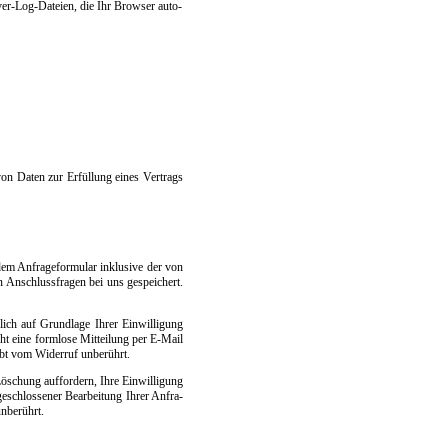
r­ver-Log-Da­tei­en, die Ihr Brow­ser au­to­
von Da­ten zur Er­fül­lung ei­nes Ver­trags
An­fra­ge­for­mu­lar in­k­lu­si­ve der von
 An­schluss­fra­gen bei uns ge­spei­chert.
­lich auf Grund­la­ge Ih­rer Ein­wil­li­gung
ht ei­ne form­lo­se Mit­tei­lung per E-Mail
ibt vom Wi­der­ruf un­be­rührt.
­schung auf­for­dern, Ih­re Ein­wil­li­gung
sch­los­se­ner Be­ar­bei­tung Ih­rer An­fra­
n­be­rührt.