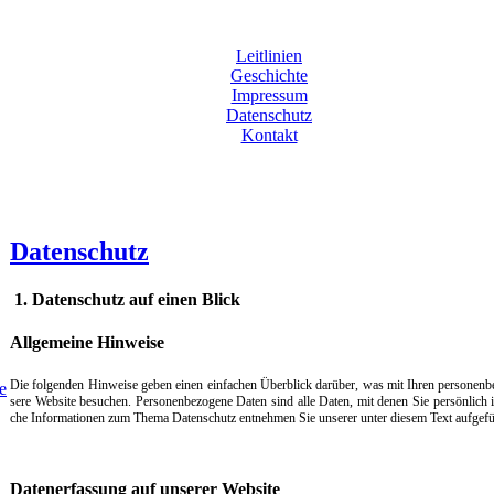
Leitlinien
Geschichte
Impressum
Datenschutz
Kontakt
Datenschutz
1. Da­ten­schutz auf ei­nen Blick
All­ge­mei­ne Hin­wei­se
Die fol­gen­den Hin­wei­se ge­ben ei­nen ein­fa­chen Über­blick dar­über, was mit Ih­ren per­so­nen­
e
se­re Web­si­te be­su­chen. Per­so­nen­be­zo­ge­ne Da­ten sind al­le Da­ten, mit de­nen Sie per­sön­lich i
che In­for­ma­tio­nen zum The­ma Da­ten­schutz ent­neh­men Sie un­se­rer un­ter die­sem Text auf­ge­füh
Da­ten­er­fas­sung auf un­se­rer Web­si­te