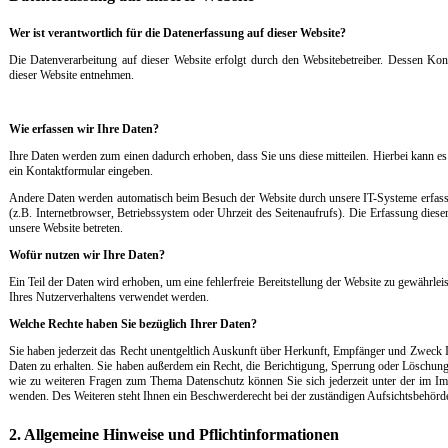
Wer ist ver­ant­wort­lich für die Da­ten­er­fas­sung auf die­ser Web­si­te?
Die Da­ten­ver­ar­bei­tung auf die­ser Web­si­te er­folgt durch den Web­si­te­be­t­rei­ber. Des­sen 
die­ser Web­si­te ent­neh­men.
Wie er­fas­sen wir Ih­re Da­ten?
Ih­re Da­ten wer­den zum ei­nen da­durch er­ho­ben, dass Sie uns die­se mit­tei­len. Hier­bei kann e
ein Kon­takt­for­mu­lar ein­ge­ben.
An­de­re Da­ten wer­den au­to­ma­tisch beim Be­such der Web­si­te durch un­se­re IT-Sys­te­me er­fas
(z.B. In­ter­net­brow­ser, Be­triebs­sys­tem oder Uhr­zeit des Sei­ten­auf­rufs). Die Er­fas­sung die­ser
un­se­re Web­si­te be­t­re­ten.
Wo­für nut­zen wir Ih­re Da­ten?
Ein Teil der Da­ten wird er­ho­ben, um ei­ne feh­ler­f­reie Be­reit­stel­lung der Web­si­te zu ge­währ­le
Ih­res Nut­zer­ver­hal­tens ver­wen­det wer­den.
Wel­che Rech­te ha­ben Sie be­züg­lich Ih­rer Da­ten?
Sie ha­ben je­der­zeit das Recht un­ent­gelt­lich Aus­kunft über Her­kunft, Emp­fän­ger und Zweck Ih­r
Da­ten zu er­hal­ten. Sie ha­ben au­ßer­dem ein Recht, die Be­rich­ti­gung, Sper­rung oder Lö­schung
wie zu wei­te­ren Fra­gen zum The­ma Da­ten­schutz kön­nen Sie sich je­der­zeit un­ter der im Im
wen­den. Des Wei­te­ren steht Ih­nen ein Be­schwer­de­recht bei der zu­stän­di­gen Auf­sichts­be­hör­d
2. All­ge­mei­ne Hin­wei­se und Pf­lich­t­in­for­ma­tio­nen