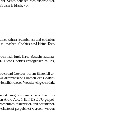
r der Sei­ten be­hal­ten sich aus­drück­lich
urch Spam-E-Mails, vor.
ech­ner kei­nen Scha­den an und ent­hal­ten
­rer zu ma­chen. Coo­kies sind klei­ne Text­
­den nach En­de Ih­res Be­suchs au­to­ma­
hen. Die­se Coo­kies er­mög­li­chen es uns,
r­den und Coo­kies nur im Ein­zel­fall er­
das au­to­ma­ti­sche Lö­schen der Coo­kies
na­li­tät die­ser Web­si­te ein­ge­schränkt
eit­stel­lung be­stimm­ter, von Ih­nen er­
e von Art. 6 Abs. 1 lit. f DSG­VO ge­spei­
 tech­nisch feh­ler­f­rei­en und opti­mier­ten
ver­hal­tens) ge­spei­chert wer­den, wer­den