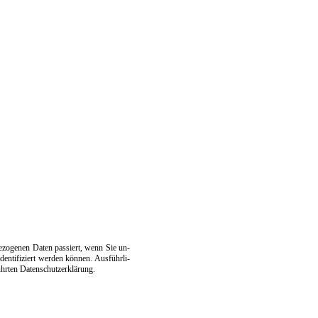
be­zo­ge­nen Da­ten pas­siert, wenn Sie un­
den­ti­fi­ziert wer­den kön­nen. Aus­führ­li­
r­ten Da­ten­schutz­er­klär­ung.