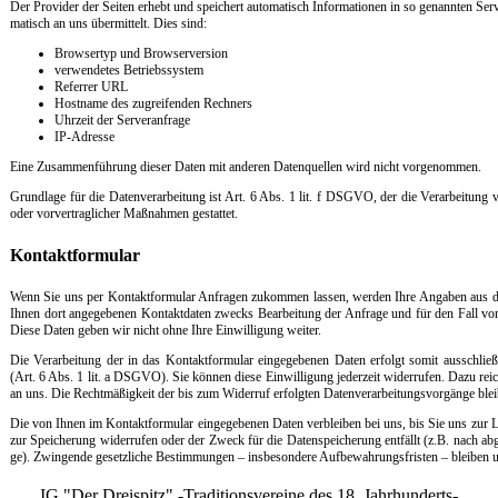
Der Pro­vi­der der Sei­ten er­hebt und spei­chert au­to­ma­tisch In­for­ma­tio­nen in so ge­nann­ten Se
ma­tisch an uns über­mit­telt. Dies sind:
Brow­ser­typ und Brow­ser­ver­si­on
ver­wen­de­tes Be­triebs­sys­tem
Re­fer­rer URL
Host­na­me des zu­g­rei­fen­den Rech­ners
Uhr­zeit der Ser­ver­an­fra­ge
IP-Adres­se
Ei­ne Zu­sam­men­füh­rung die­ser Da­ten mit an­de­ren Da­ten­qu­el­len wird nicht vor­ge­nom­men.
Grund­la­ge für die Da­ten­ver­ar­bei­tung ist Art. 6 Abs. 1 lit. f DSG­VO, der die Ver­ar­bei­tung 
oder vor­ver­trag­li­cher Maß­nah­men ge­stat­tet.
Kon­takt­for­mu­lar
Wenn Sie uns per Kon­takt­for­mu­lar An­fra­gen zu­kom­men las­sen, wer­den Ih­re An­ga­ben aus dem 
Ih­nen dort an­ge­ge­be­nen Kon­takt­da­ten zwecks Be­ar­bei­tung der An­fra­ge und für den Fall von
Die­se Da­ten ge­ben wir nicht oh­ne Ih­re Ein­wil­li­gung wei­ter.
Die Ver­ar­bei­tung der in das Kon­takt­for­mu­lar ein­ge­ge­be­nen Da­ten er­folgt so­mit aus­sch­ließ
(Art. 6 Abs. 1 lit. a DSG­VO). Sie kön­nen die­se Ein­wil­li­gung je­der­zeit wi­der­ru­fen. Da­zu reic
an uns. Die Recht­mä­ß­ig­keit der bis zum Wi­der­ruf er­folg­ten Da­ten­ver­ar­bei­tungs­vor­gän­ge ble
Die von Ih­nen im Kon­takt­for­mu­lar ein­ge­ge­be­nen Da­ten ver­b­lei­ben bei uns, bis Sie uns zur Lö
zur Spei­che­rung wi­der­ru­fen oder der Zweck für die Da­ten­spei­che­rung ent­fällt (z.B. nach ab­ge­
ge). Zwin­gen­de ge­setz­li­che Be­stim­mun­gen – ins­be­son­de­re Auf­be­wah­rungs­fris­ten – blei­ben u
IG "Der Dreispitz" -Traditionsvereine des 18. Jahrhunderts-