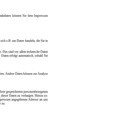
Kon­takt­da­ten kön­nen Sie dem Im­pres­sum
s sich z.B. um Da­ten han­deln, die Sie in
st. Das sind vor al­lem tech­ni­sche Da­ten
 Da­ten er­folgt au­to­ma­tisch, so­bald Sie
is­ten. An­de­re Da­ten kön­nen zur Ana­ly­se
er ge­spei­cher­ten per­so­nen­be­zo­ge­nen
 die­ser Da­ten zu ver­lan­gen. Hier­zu so­
­pres­sum an­ge­ge­be­nen Adres­se an uns
e zu.