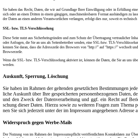
Sie ha­ben das Recht, Da­ten, die wir auf Grund­la­ge Ih­rer Ein­wil­li­gung oder in Er­fül­lung ei­nes V
sich oder an ei­nen Drit­ten in ei­nem gän­gi­gen, ma­schi­nen­les­ba­ren For­mat aus­hän­di­gen zu las­
der Da­ten an ei­nen an­de­ren Ver­ant­wort­li­chen ver­lan­gen, er­folgt dies nur, so­weit es tech­nisch
SSL- bzw. TLS-Verschlüsselung
Die­se Sei­te nutzt aus Si­cher­heits­grün­den und zum Schutz der Über­tra­gung ver­trau­li­cher In­hal
oder An­fra­gen, die Sie an uns als Sei­ten­be­t­rei­ber sen­den, ei­ne SSL-bzw. TLS-Ver­schlüs­se­lung
ken­nen Sie da­ran, dass die Adress­zei­le des Brow­sers von “http://” auf “https://” wech­selt un
Brow­ser­zei­le.
Wenn die SSL- bzw. TLS-Ver­schlüs­se­lung ak­ti­viert ist, kön­nen die Da­ten, die Sie an uns über­m
wer­den.
Aus­kunft, Sper­rung, Lö­schung
Sie ha­ben im Rah­men der gel­ten­den ge­setz­li­chen Be­stim­mun­gen je­der
li­che Aus­kunft über Ih­re ge­spei­cher­ten per­so­nen­be­zo­ge­nen Da­ten,
und den Zweck der Da­ten­ver­ar­bei­tung und ggf. ein Recht auf Be­ri
schung die­ser Da­ten. Hier­zu so­wie zu wei­te­ren Fra­gen zum The­ma per
nen Sie sich je­der­zeit un­ter der im Im­pres­sum an­ge­ge­be­nen Adres­se
Wi­der­spruch ge­gen Wer­be-Mails
Der Nut­zung von im Rah­men der Im­pres­s­umspf­licht ver­öf­f­ent­lich­ten Kon­takt­da­ten zur Übe