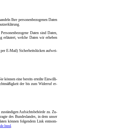
n­deln Ih­re per­so­nen­be­zo­ge­nen Da­ten
utz­er­klär­ung.
 Per­so­nen­be­zo­ge­ne Da­ten sind Da­ten,
ng er­läu­tert, wel­che Da­ten wir er­he­ben
 per E-Mail) Si­cher­heits­lü­cken auf­wei­
 kön­nen ei­ne be­reits er­teil­te Ein­wil­li­
cht­mä­ß­ig­keit der bis zum Wi­der­ruf er­
 zu­stän­di­gen Auf­sichts­be­hör­de zu. Zu­
uf­trag­te des Bun­des­lan­des, in dem un­ser
kt­da­ten kön­nen fol­gen­dem Link ent­nom­
­de.html
.