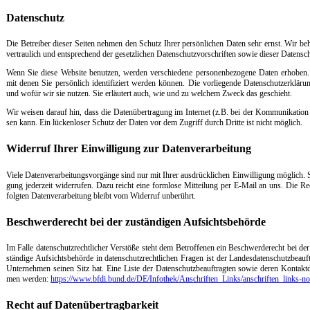
Da­ten­schutz
Die Be­t­rei­ber die­ser Sei­ten neh­men den Schutz Ih­rer per­sön­li­chen Da­ten sehr ernst. Wir be­ha
ver­trau­lich und ent­sp­re­chend der ge­setz­li­chen Da­ten­schutz­vor­schrif­ten so­wie die­ser Da­ten­sch
Wenn Sie die­se Web­si­te be­nut­zen, wer­den ver­schie­de­ne per­so­nen­be­zo­ge­ne Da­ten er­ho­ben.
mit de­nen Sie per­sön­lich iden­ti­fi­ziert wer­den kön­nen. Die vor­lie­gen­de Da­ten­schutz­er­klär­u
und wo­für wir sie nut­zen. Sie er­läu­tert auch, wie und zu wel­chem Zweck das ge­schieht.
Wir wei­sen dar­auf hin, dass die Da­ten­über­tra­gung im In­ter­net (z.B. bei der Kom­mu­ni­ka­ti­on
sen kann. Ein lü­cken­lo­ser Schutz der Da­ten vor dem Zu­griff durch Drit­te ist nicht mög­lich.
Wi­der­ruf Ih­rer Ein­wil­li­gung zur Da­ten­ver­ar­bei­tung
Vie­le Da­ten­ver­ar­bei­tungs­vor­gän­ge sind nur mit Ih­rer aus­drück­li­chen Ein­wil­li­gung mög­lich. Sie
gung je­der­zeit wi­der­ru­fen. Da­zu reicht ei­ne form­lo­se Mit­tei­lung per E-Mail an uns. Die Re
folg­ten Da­ten­ver­ar­bei­tung bleibt vom Wi­der­ruf un­be­rührt.
Be­schwer­de­recht bei der zu­stän­di­gen Auf­sichts­be­hör­de
Im Fal­le da­ten­schutz­recht­li­cher Ver­stö­ße steht dem Be­trof­fe­nen ein Be­schwer­de­recht bei der
stän­di­ge Auf­sichts­be­hör­de in da­ten­schutz­recht­li­chen Fra­gen ist der Lan­des­da­ten­schutz­be­a
Un­ter­neh­men sei­nen Sitz hat. Ei­ne Lis­te der Da­ten­schutz­be­auf­trag­ten so­wie de­ren Kon­ta
men wer­den:
https://www.bf­di.bund.de/DE/In­fo­thek/An­schrif­ten_Links/an­schrif­ten_links-no
Recht auf Da­ten­über­trag­bar­keit