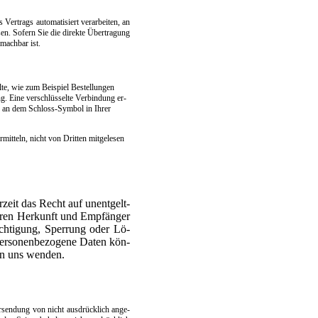
er­trags au­to­ma­ti­siert ver­ar­bei­ten, an
sen. So­fern Sie die di­rek­te Über­tra­gung
 mach­bar ist.
­te, wie zum Bei­spiel Be­stel­lun­gen
. Ei­ne ver­schlüs­sel­te Ver­bin­dung er­
d an dem Sch­loss-Sym­bol in Ih­rer
it­teln, nicht von Drit­ten mit­ge­le­sen
­zeit das Recht auf un­ent­gelt­
 de­ren Her­kunft und Emp­fän­ger
ch­ti­gung, Sper­rung oder Lö­
­so­nen­be­zo­ge­ne Da­ten kön­
 an uns wen­den.
r­sen­dung von nicht aus­drück­lich an­ge­